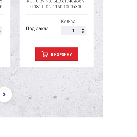
е
КС-10-3ч Кольцо стеновое V-
КС-10-5ч Кол
50
0.081 P-0.2 1160 1000х300
0.14 P-0.35
Кол-во:
Под заказ
Под заказ
В КОРЗИНУ
В