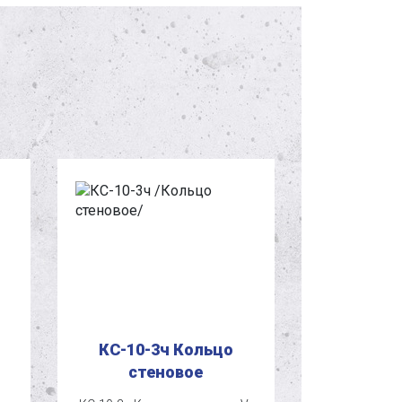
КС-10-3ч Кольцо
КС-10-
стеновое
сте