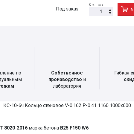
Кол-во:
Под заказ
В
вление по
Собственное
Гибкая
с
дуальным
производство
и
ски
тежам
лаборатория
КС-10-6ч Кольцо стеновое V-0.162 P-0.41 1160 1000х600
Т 8020-2016
марка бетона
В25 F150 W6