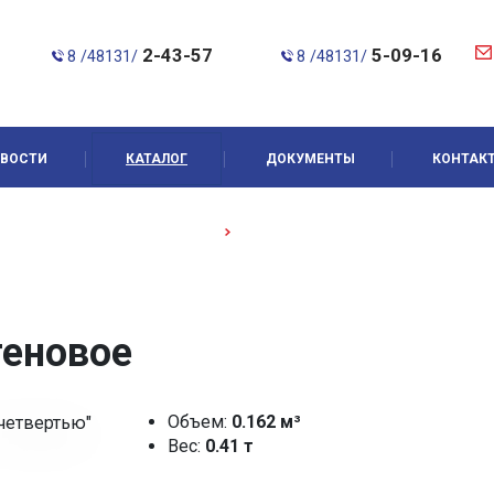
2-43-57
5-09-16
8 /48131/
8 /48131/
ВОСТИ
КАТАЛОГ
ДОКУМЕНТЫ
КОНТАК
льца стеновые с "четвертью"
КС-10-6ч /Кольцо стеновое/
теновое
Объем:
0.162 м³
Вес:
0.41 т