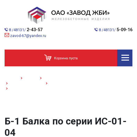
2-43-57
5-09-16
8 /48131/
8 /48131/
zavod-67@yandex.ru
Корзина пуста
Главная
Каталог
Дорожное строительство. Мосты.
Детали укрепления
Плиты укрепления откосов серии 3.503.9-78
Б-1/Балка/ по серии ИС-01-04
Б-1 Балка по серии ИС-01-
04