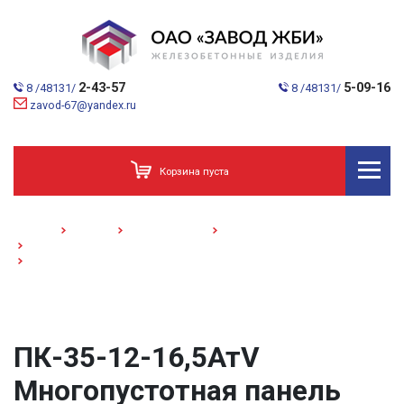
2-43-57
5-09-16
8 /48131/
8 /48131/
zavod-67@yandex.ru
Корзина пуста
Главная
Каталог
Домостроение
Многопустотные панели
Плиты шириной 1,2 м
ПК-35-12-16,5АтV /Многопустотная панель/
ПК-35-12-16,5АтV
Многопустотная панель