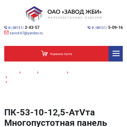
2-43-57
5-09-16
8 /48131/
8 /48131/
zavod-67@yandex.ru
Корзина пуста
Главная
Каталог
Домостроение
Многопустотные панели
Плиты шириной 1 м
ПК-53-10-12,5-АтVта /Многопустотная панель/
ПК-53-10-12,5-АтVта
Многопустотная панель