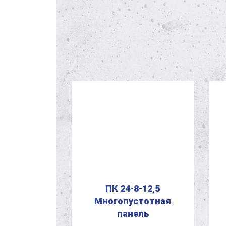
5-8-та
ПК 24-8-12,5
стотная
Многопустотная
ель
панель