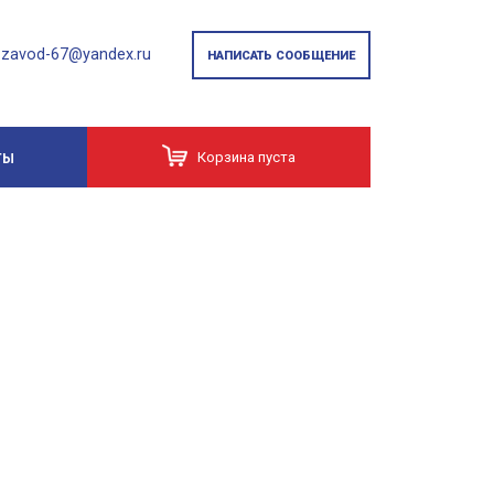
zavod-67@yandex.ru
НАПИСАТЬ СООБЩЕНИЕ
Корзина пуста
ТЫ
ПК-68-5-8-АтVта /Многопустотная панель/