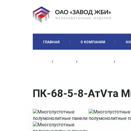
ГЛАВНАЯ
О КОМПАНИИ
НО
Главная
Каталог
Домостроение
Много
ПК-68-5-8-АтVта М