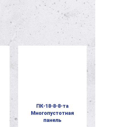
ПК-18-8-8-та
ПК-20
Многопустотная
Многоп
панель
па