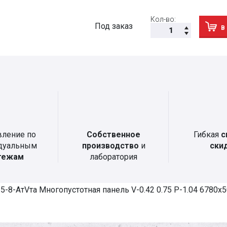
Кол-во:
Под заказ
В
вление по
Собственное
Гибкая
с
дуальным
производство
и
ски
тежам
лаборатория
5-8-АтVта Многопустотная панель V-0.42 0.75 P-1.04 6780x