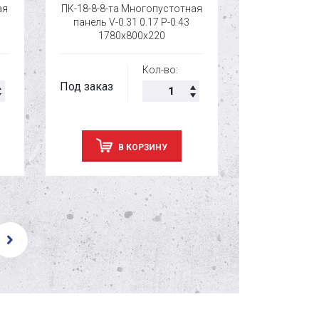
ая
ПК-18-8-8-та Многопустотная
ПК-20-8-8-та
панель V-0.31 0.17 P-0.43
панель V-0
1780x800x220
1980
Кол-во:
Под заказ
Под заказ
В КОРЗИНУ
В