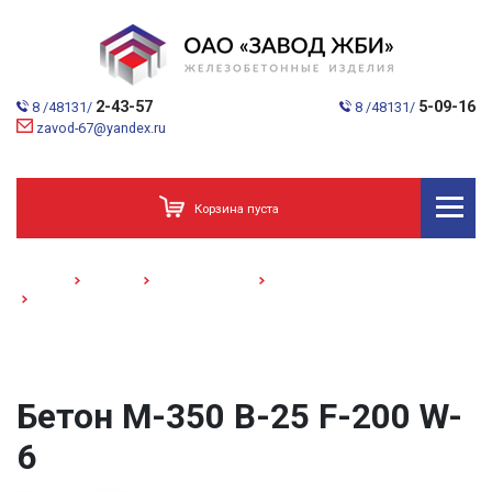
2-43-57
5-09-16
8 /48131/
8 /48131/
zavod-67@yandex.ru
Корзина пуста
Главная
Каталог
Домостроение
Товарный бетон
Бетон М-350 В-25 F-200 W-6
Бетон М-350 В-25 F-200 W-
6